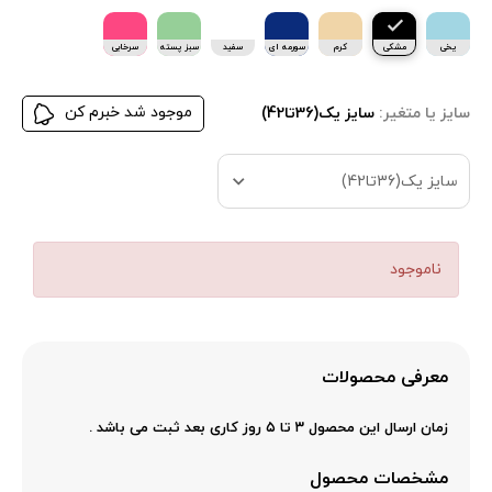
یخی
مشکی
کرم
سورمه ای
سفید
سبز پسته
سرخابی
ای
موجود شد خبرم کن
سایز یا متغیر:
سایز یک(36تا42)
سایز یک(36تا42)
ناموجود
معرفی محصولات
زمان ارسال این محصول ۳ تا ۵ روز کاری بعد ثبت می باشد .
مشخصات محصول