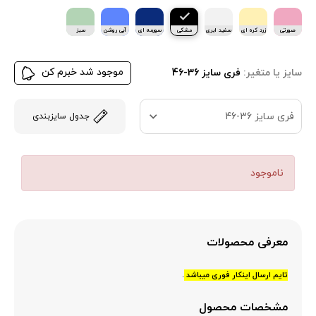
صورتی
زرد کره ای
سفید ابری
مشکی
سورمه ای
آبی روشن
سبز
روشن
پاستیلی
موجود شد خبرم کن
سایز یا متغیر:
فری سایز 36-46
فری سایز 36-46
جدول سایزبندی
ناموجود
معرفی محصولات
.
تایم ارسال اینکار فوری میباشد
مشخصات محصول