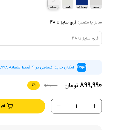
طوسی
سورمه ای
طوسی
صدفی
روشن
سایز یا متغیر:
فری سایز تا 48
فری سایز تا 48
امکان خرید اقساطی در 4 قسط ماهانه ۲۲۴,۹۹۸ تومان بدون سود و چک
۸۹۹,۹۹۰
تومان
٪۹
۹۸۹,۰۰۰
افز