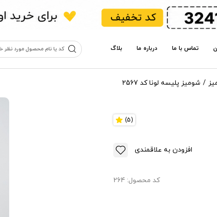
ن
تماس با ما
درباره ما
بلاگ
یز
شومیز پلیسه لونا کد 2567
(5)
افزودن به علاقمندی
کد محصول:
264