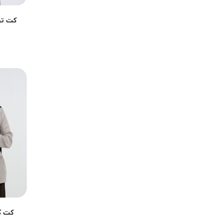
سماقی
کت ترکی
شتری
شکلاتی
شیری
طوسی تیره
طوسی روشن
عسلی
فسفری
قرمز
قرمز لاکی
قهوه ای
قهوه ای تیره
قهوه ای روشن
کالباسی
کله غازی
کت کمر