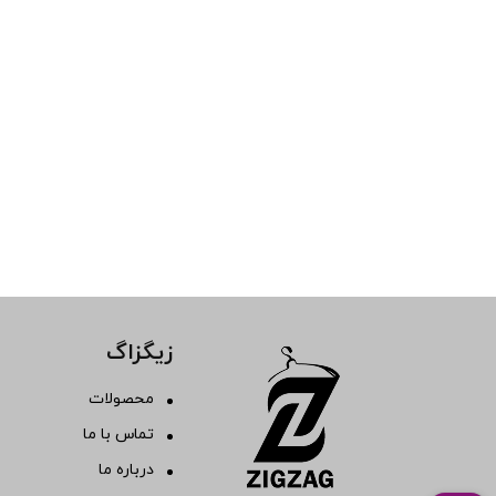
نارنجی
نیلی
یاسی
یشمی
آبی متوسط
آدامسی
اقیانوسی
بژ
بنتون
پرتقالی
خاکی
زیگزاگ
دارچینی
سبز ارتشی
محصولات
سبز پاستیلی
تماس با ما
سبزچمنی
درباره ما
سبز دریایی