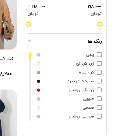
تومان
تومان
رنگ ها
یخی
کت آستی
زرد کره ای
کرم تیره
۸,۲۰۰
سورمه ای تیره
زرشکی روشن
هلویی
صدفی
صورتی روشن
سفید ابری
قهوه ای سوخته