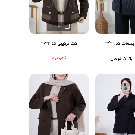
مقایسه
لمات کد 2429
کت ترکیبی کد 2623
۸۹۹,۰
ناموجود
تومان