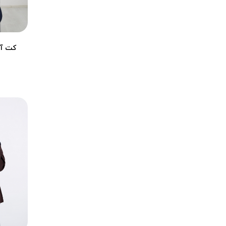
آبی کاربنی
آجری
ارغوانی
کت آست
انبه ای
بادمجونی
بنفش
پوست پیازی
خردلی
زرد
زرشکی تیره
زیتونی
سبز پسته ای
سبز تیره
سبز سیدی
سبز لجنی
سرخابی