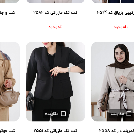
بی بزیاق کد 2594
کت تک مازراتی کد 2582
کت و جلی
ناموجود
ناموجود
مقایسه
مقایسه
بند دار کد 2558
کت تک مازراتی کد 2551
کت فوتر شا