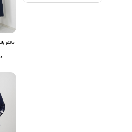
صورتی پودری
آبی پودری
سبز پودری
مشکی
نسکافه ای
مانتو بلن
کرم
۰۰
طوسی
سورمه ای
سفید
سبز
ذغالی
استخوانی
آبی
آبی تیره
آبی روشن