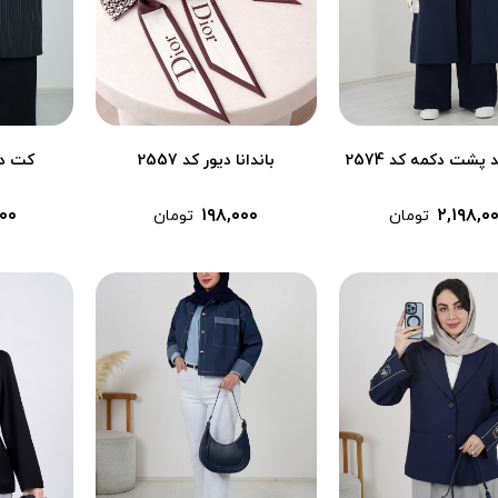
د پشت دکمه کد 2574
باندانا دیور کد 2557
کت دیپ
۰۰
۱۹۸,۰۰۰
۲,۱۹۸,۰
تومان
تومان