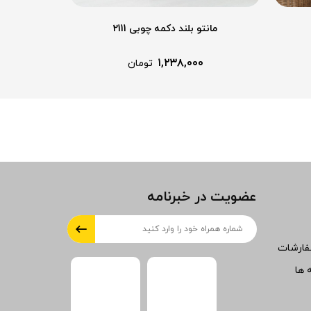
مانتو بلند دکمه چوبی 2111
م
۱,۲۳۸,۰۰۰
تومان
عضویت در خبرنامه
فارشات
 ها