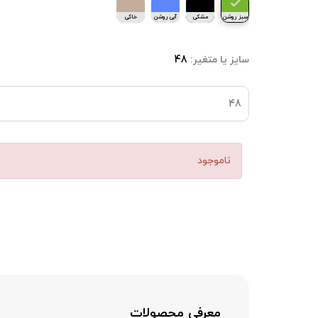
سبز روشن
مشکی
آبی روشن
خاکی
سایز یا متغیر:
48
48
ناموجود
معرفی محصولات