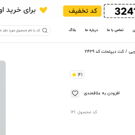
ن
تماس با ما
درباره ما
بلاگ
یی
کت دیپلمات کد 2429
(4)
افزودن به علاقمندی
کد محصول:
121