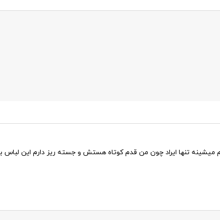
و به شدت تو تن آدم میشینه تنها ایراد چون من قدم کوتاه هستش و جسته ریز دارم ای