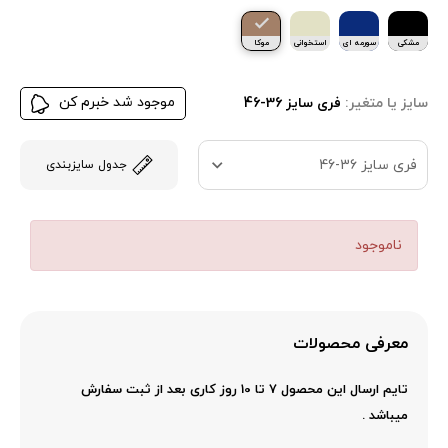
مشکی
سورمه ای
استخوانی
موکا
موجود شد خبرم کن
سایز یا متغیر:
فری سایز 36-46
فری سایز 36-46
جدول سایزبندی
ناموجود
معرفی محصولات
تایم ارسال این محصول 7 تا 10 روز کاری بعد از ثبت سفارش
میباشد .