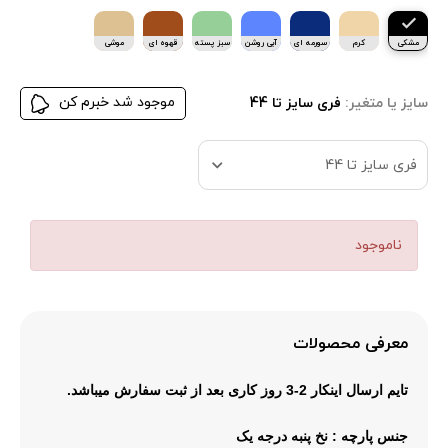
مشکی
کرم
سورمه ای
آبی روشن
سبز پسته
قهوه ای
موشی
ای
موجود شد خبرم کن
سایز یا متغیر:
فری سایز تا 44
فری سایز تا 44
ناموجود
معرفی محصولات
تایم ارسال
اینکار 2-3 روز کاری بعد از ثبت سفارش میباشد.
جنس پارچه
: نخ پنبه درجه یک