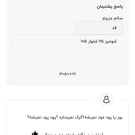
پاسخ پشتیبان
سلام عزیزم
قد
شومیز 65 شلوار 105
۱۴۰۵/۰۲/۱۶
بور یا پود مود نمیشه؟کرک نمیندازه ؟پود پود نمیشه؟