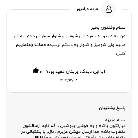
مژده مرادپور
سلام وقتتون بخیر
من یه مانتو به همراه این شومیز و شلوار سفارش دادم و مانتو
عالیه ولی شومیز و شلوار به دستم نرسیده ممکنه راهنماییم
کنین
آیا این دیدگاه برایتان مفید بود؟
۰
۱۴۰۴/۱۲/۰۸
پاسخ پشتیبان
سلام عزیزم
مبارکتون باشه و به خوشی بپوشین , اگه تایم ارسالشون
متفاوت باشه جدا ارسال میشن عزیزم . بازم با پشتبانی در
ارتباط باشین تا دقیقتر راهنماییتون کنن همکارا ❤️