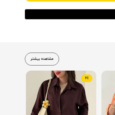
مشاهده بیشتر
5٪
6٪