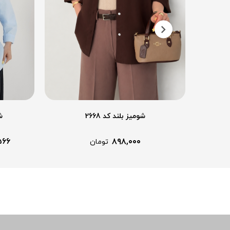
شومیز بلند کد 2668
ش
۵۶۶
۸۹۸,۰۰۰
تومان