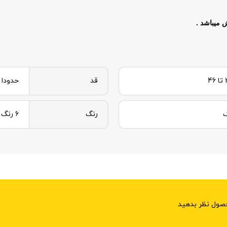
قد
حدودا 80 سانت
ک
رنگ
6 رنگ
حصول نظر بدهید