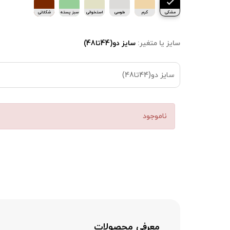
مشکی
کرم
طوسی
استخوانی
سبز پسته
شکلاتی
ای
سایز یا متغیر:
سایز دو(44تا48)
سایز دو(44تا48)
ناموجود
معرفی محصولات