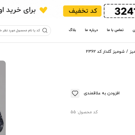
ن
تماس با ما
درباره ما
بلاگ
یز
شومیز گلدار کد 2362
افزودن به علاقمندی
کد محصول:
55