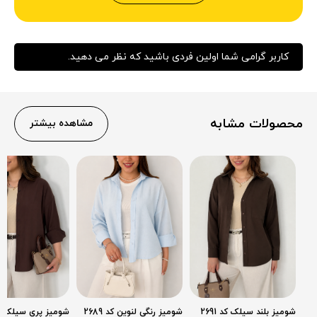
کاربر گرامی شما اولین فردی باشید که نظر می دهید.
محصولات مشابه
مشاهده بیشتر
شومیز بلند سیلک کد 2691
شومیز رنگی لنوین کد 2689
شومیز پری سیلک کد 86