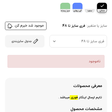
مشکی
سفید
آبی روشن
سبز پسته
ای
موجود شد خبرم کن
سایز یا متغیر:
فری سایز تا 48
فری سایز تا 48
جدول سایزبندی
ناموجود
معرفی محصولات
تایم ارسال اینکار
فوری
میباشد .
مشخصات محصول