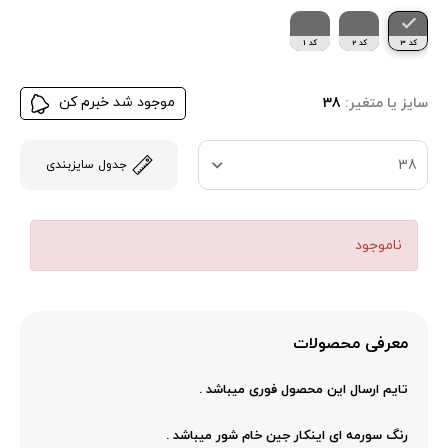
کد 3
کد 2
کد 1
موجود شد خبرم کن
سایز یا متغیر:
38
38
جدول سایزبندی
ناموجود
معرفی محصولات
تایم ارسال این محصول فوری میباشد .
رنگ سورمه ای اینکار جین خام شور میباشد .