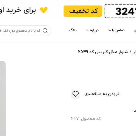
ن
تماس با ما
درباره ما
بلاگ
ر
شلوار مخل کبریتی کد 2549
افزودن به علاقمندی
کد محصول:
247