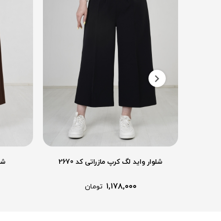
شلوار واید لگ کرپ مازراتی کد 2670
شلو
۱,۱۷۸,۰۰۰
تومان