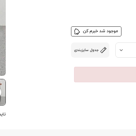
موجود شد خبرم کن
جدول سایزبندی
تایم ارسال ا