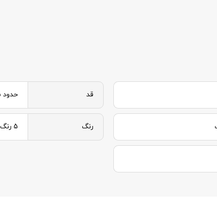
قد
حدود 105
رنگ
5 رنگ