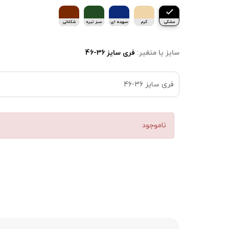
مشکی
کرم
سورمه ای
سبز تیره
شکلاتی
سایز یا متغیر:
فری سایز 36-46
فری سایز 36-46
ناموجود