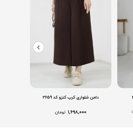
دامن شلواری کرپ کنزو کد 2659
شلوار 
۱,۶۹۸,۰۰۰
تومان