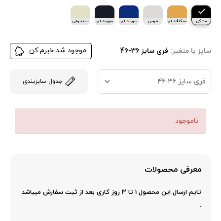
مشکی
نسکافه ای
طوسی
سورمه ای
سورمه ای
استخوانی
تیره
موجود شد خبرم کن
سایز یا متغیر:
فری سایز 36-46
فری سایز 36-46
جدول سایزبندی
ناموجود
معرفی محصولات
تایم ارسال این محصول 1 تا 3 روز کاری بعد از ثبت سفارش میباشد
.