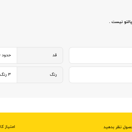
التو نیست .
قد
حدود 120
رنگ
3 رنگ
امتیاز کا
حصول نظر بدهید