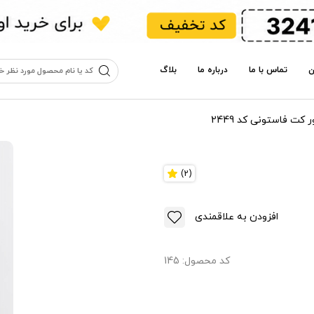
ن
تماس با ما
درباره ما
بلاگ
ر کت فاستونی کد 2449
(2)
افزودن به علاقمندی
کد محصول:
145