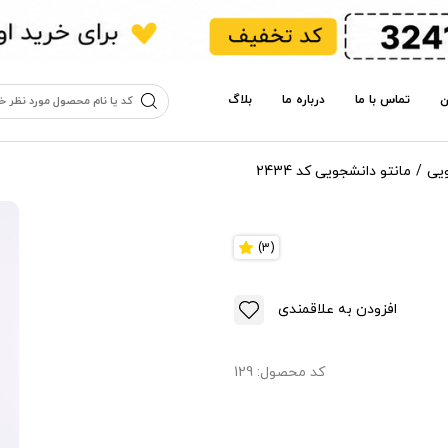
ن
تماس با ما
درباره ما
بلاگ
یی
مانتو دانشجویی کد 2434
(3)
افزودن به علاقمندی
کد محصول:
129