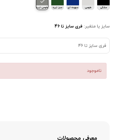
مشکی
طوسی
سورمه ای
سبز تیره
طوسی تیره
سایز یا متغیر:
فری سایز تا 46
فری سایز تا 46
ناموجود
معرفی محصولات