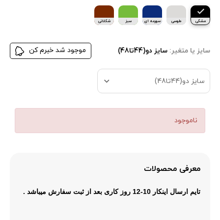
مشکی
طوسی
سورمه ای
سبز
شکلاتی
موجود شد خبرم کن
سایز یا متغیر:
سایز دو(44تا48)
سایز دو(44تا48)
ناموجود
معرفی محصولات
تایم ارسال
اینکار 10-12 روز کاری بعد از ثبت سفارش میباشد .