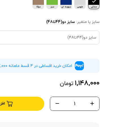
مشکی
طوسی
سورمه ای
سبز
موکا
سایز یا متغیر:
سایز دو(44تا48)
سایز دو(44تا48)
امکان خرید اقساطی در 4 قسط ماهانه ۲۸۷,۰۰۰ تومان بدون سود و چک
۱,۱۴۸,۰۰۰
تومان
افز