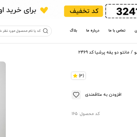
ن
تماس با ما
درباره ما
بلاگ
و
مانتو دو یقه پرشیا کد 2469
(3)
افزودن به علاقمندی
کد محصول:
165