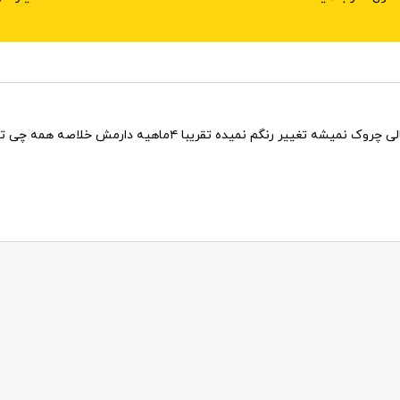
ا ۴ماهیه دارمش خلاصه همه چی تمومه اصلا فکرشم نمیکردم انقد خوبه.