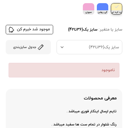
زرد کره ای
آبی روشن
صورتی
موجود شد خبرم کن
سایز یا متغیر:
سایز یک(36تا42)
سایز یک(36تا42)
جدول سایزبندی
ناموجود
معرفی محصولات
تایم ارسال اینکار فوری میباشد .
رنگ شلوار در تمام ست ها سفید میباشد .