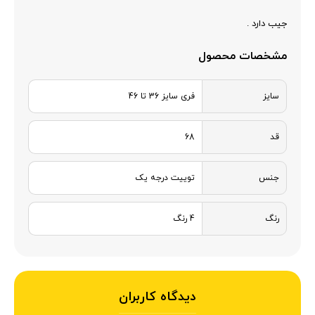
جیب دارد .
مشخصات محصول
سایز
فری سایز 36 تا 46
قد
68
جنس
توییت درجه یک
رنگ
4 رنگ
دیدگاه کاربران