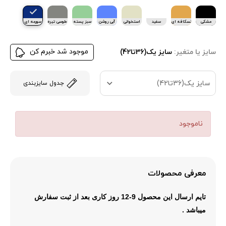
مشکی
نسکافه ای
سفید
استخوانی
آبی روشن
سبز پسته
طوسی تیره
سورمه ای
ای
موجود شد خبرم کن
سایز یا متغیر:
سایز یک(36تا42)
سایز یک(36تا42)
جدول سایزبندی
ناموجود
معرفی محصولات
تایم ارسال این محصول 9-12 روز کاری بعد از ثبت سفارش
میباشد .