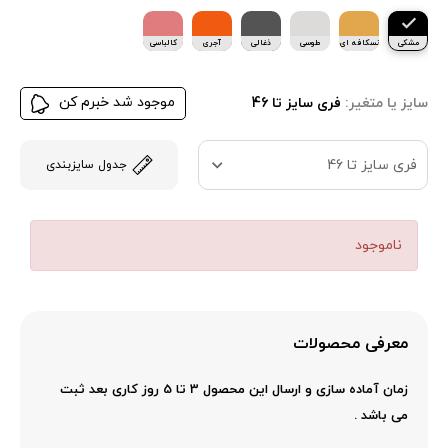
مشکی
نسکافه ای
طوسی
ذغالی
آجری
کالباسی
موجود شد خبرم کن
سایز یا متغیر:
فری سایز تا 46
فری سایز تا 46
جدول سایزبندی
ناموجود
معرفی محصولات
زمان آماده سازی و ارسال این محصول 3 تا 5 روز کاری بعد ثبت
می باشد .