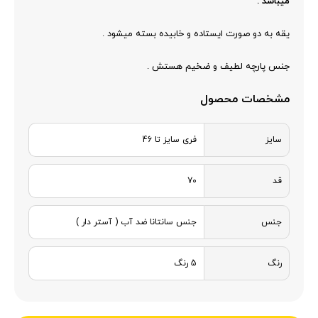
میباشد .
یقه به دو صورت ایستاده و خابیده بسته میشود .
جنس پارچه لطیف و ضخیم هستش .
مشخصات محصول
سایز
فری سایز تا 46
قد
70
جنس
جنس سانتانا ضد آب ( آستر دار )
رنگ
5 رنگ