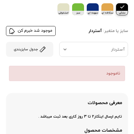
مشکی
نسکافه ای
سورمه ای
سبز
استخوانی
موجود شد خبرم کن
سایز یا متغیر:
آستردار
آستردار
جدول سایزبندی
ناموجود
معرفی محصولات
تایم ارسال اینکار2 تا 3 روز کاری بعد ثبت میباشد .
مشخصات محصول