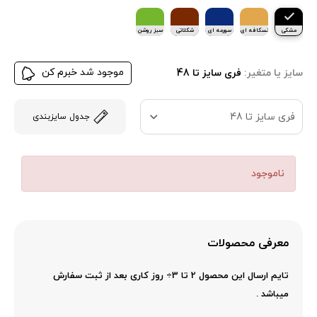
مشکی
نسکافه ای
سورمه ای
شکلاتی
سبز روشن
موجود شد خبرم کن
سایز یا متغیر:
فری سایز تا 48
فری سایز تا 48
جدول سایزبندی
ناموجود
معرفی محصولات
تایم ارسال این محصول 2 تا 3÷ روز کاری بعد از ثبت سفارش
میباشد .