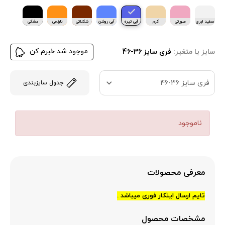
سفید ابری
صورتی
کرم
آبی تیره
آبی روشن
شکلاتی
نارنجی
مشکی
روشن
موجود شد خبرم کن
سایز یا متغیر:
فری سایز 36-46
فری سایز 36-46
جدول سایزبندی
ناموجود
معرفی محصولات
تایم ارسال اینکار فوری میباشد .
مشخصات محصول