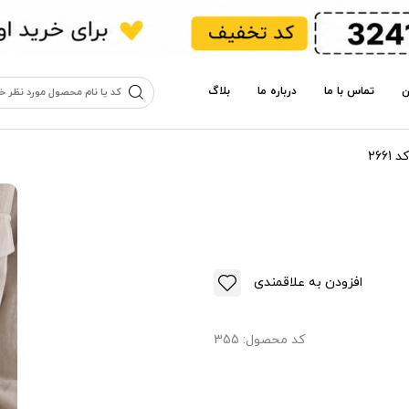
ن
تماس با ما
درباره ما
بلاگ
266
افزودن به علاقمندی
کد محصول:
355