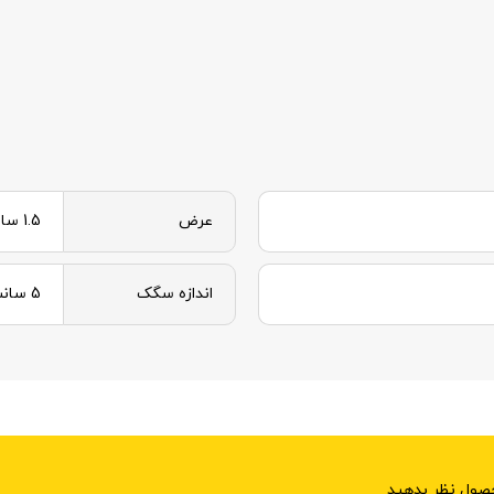
عرض
1.5 سانت
اندازه سگک
5 سانت
حصول نظر بدهید