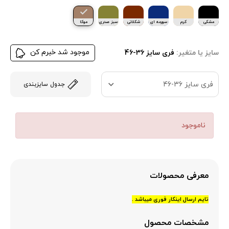
مشکی
کرم
سورمه ای
شکلاتی
سبز صدری
موکا
موجود شد خبرم کن
سایز یا متغیر:
فری سایز 36-46
فری سایز 36-46
جدول سایزبندی
ناموجود
معرفی محصولات
تایم ارسال اینکار فوری میباشد .
مشخصات محصول