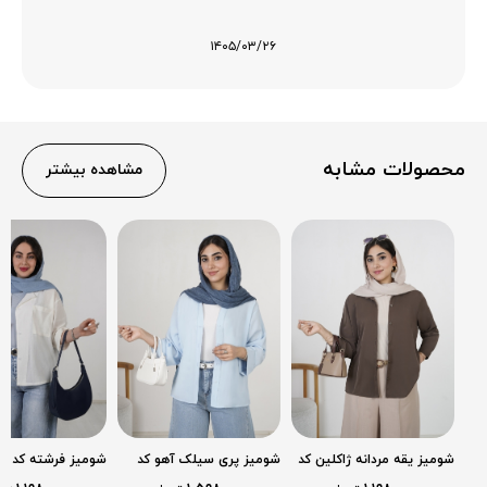
۱۴۰۵/۰۳/۲۶
محصولات مشابه
مشاهده بیشتر
شومیز یقه مردانه ژاکلین کد
شومیز پری سیلک آهو کد
شومیز فرشته کد 2634
2643
2644