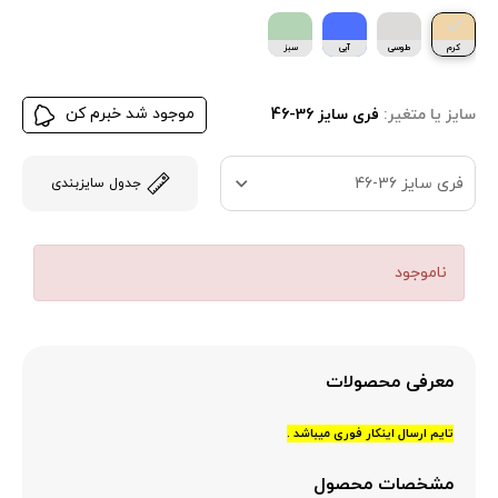
کرم
طوسی
آبی
سبز
پاستیلی
موجود شد خبرم کن
سایز یا متغیر:
فری سایز 36-46
فری سایز 36-46
جدول سایزبندی
ناموجود
معرفی محصولات
تایم ارسال اینکار فوری میباشد .
مشخصات محصول