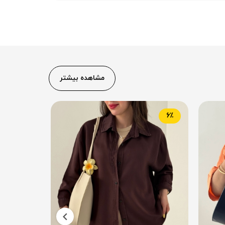
مشاهده بیشتر
5٪
6٪