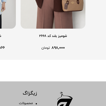
شومیز بلند کد 2668
ش
۵۶۶
۸۹۸,۰۰۰
تومان
زیگزاگ
محصولات