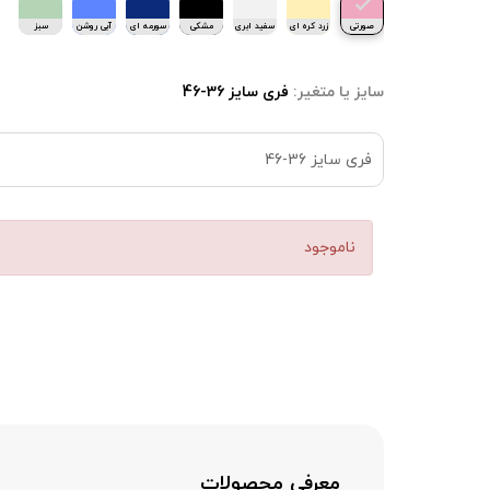
صورتی
زرد کره ای
سفید ابری
مشکی
سورمه ای
آبی روشن
سبز
روشن
پاستیلی
سایز یا متغیر:
فری سایز 36-46
فری سایز 36-46
ناموجود
معرفی محصولات