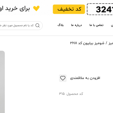
ن
تماس با ما
درباره ما
بلاگ
یز
شومیز بیلیون کد 2618
افزودن به علاقمندی
کد محصول:
315