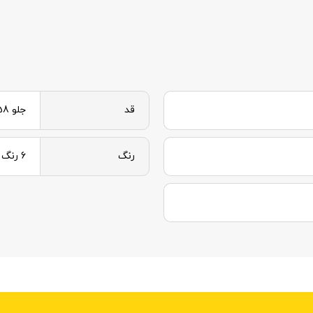
قد
جلو 58 و پشت 65
رنگ
6 رنگ