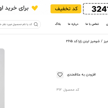
ن
تماس با ما
درباره ما
بلاگ
یز
شومیز لینن زارا کد 2615
افزودن به علاقمندی
کد محصول:
312